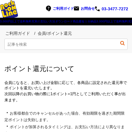
ご利用ガイド
お問合せ
03-3477-7272
3,000円以上で送料無料
充実の支払い方法
ダウンロード商品最短１分納品
3,000円以上で送料無料
充
ご利用ガイド
会員/ポイント還元
ポイント還元について
会員になると、お買い上げ金額に応じて、各商品に設定された還元率で
ポイントを還元いたします。
次回以降のお買い物の際に1ポイント=1円としてご利用いただく事が出
来ます。
・
お客様都合でのキャンセルがあった場合、有効期限を過ぎた期間限
定ポイントは失効します。
・
ポイントが加算されるタイミングは、お支払い方法により異なりま